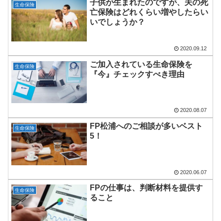
子供が生まれたのですが、夫の死
生命保険
亡保険はどれくらい増やしたらい
いでしょうか？
2020.09.12
ご加入されている生命保険を
生命保険
『今』チェックすべき理由
2020.08.07
FP松浦へのご相談が多いベスト
生命保険
5！
2020.06.07
FPの仕事は、判断材料を提供す
生命保険
ること