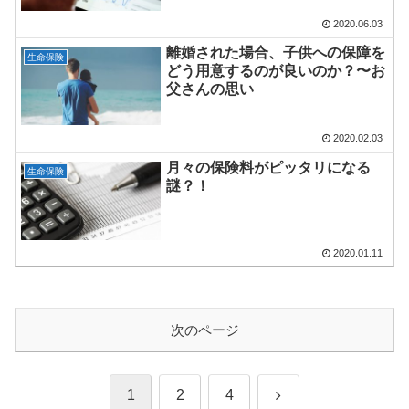
2020.06.03
離婚された場合、子供への保障を
生命保険
どう用意するのが良いのか？〜お
父さんの思い
2020.02.03
月々の保険料がピッタリになる
生命保険
謎？！
2020.01.11
次のページ
次
1
2
4