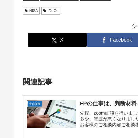
NISA
iDeCo
シ
X
Facebook
関連記事
FPの仕事は、判断材
生命保険
先程、zoom面談を行いま
多少、電波が悪くなりましたが
お客様のご相談内容ご相談者