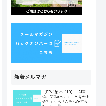
新着メルマガ
【FP松浦vol.110】「AI革
命、第2幕へ。」～AIを作る
会社」から「AIを活かす会