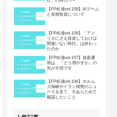
社」の時代へ～
【FP松浦vol.109】AIブーム
と長期投資について
【FP松浦vol.108】「アメ
リカにさえ投資しておけば
間違いない時代」は終わっ
たのか
【FP松浦vol.107】資産運
用は、『どう増やすか』の
先が大切です
【FP松浦vol.106】ホルム
ズ海峡やイラン情勢のニュ
ースを見て、今あらためて
確認したいこと