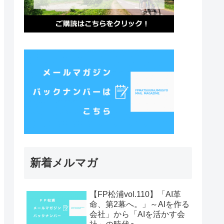
新着メルマガ
【FP松浦vol.110】「AI革
命、第2幕へ。」～AIを作る
会社」から「AIを活かす会