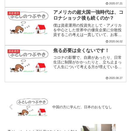
ら。「この機能は、絶対、必要ですよ
2020.07.21
ー。逆に、お客様の部屋の間取りだとこ
の機能は必要ないですね」「お部屋の感
アメリカの超大国一強時代は、コ
資産運用
じだと、白よりブラウンです...
ロナショック後も続くのか？
僕は資産運用の投資先として・アメリカ
を中心とした世界中の優良企業に分散投
資するこの考えは一貫していて、お客様
にお伝えし、それに基づいた投資信託を
2020.04.02
ご提案しています。アマゾンやフェイス
ブック、マイクロソフトなどイノベーシ
焦る必要は全くないです！
資産運用
ョン力が優れ、開発にかけ...
コロナの影響で、自粛があったり、日常
生活に制限がかかったりと、立ち止まっ
て人生について考える方が増えているよ
うに感じます。ずーっと手をつけていな
かった生命保険の見直しや老後の資産形
2020.08.27
成を、この機会に相談したいと言ったご
相談も多いです。ここまで...
中国の方に学んだ、日本のおもてなし