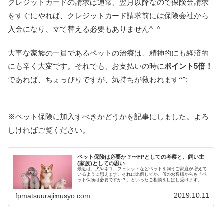
クレジットカードの請求は通常、翌月以降なので保険金請求
をすぐにやれば、クレジットカード請求前には保険会社から
入金になり、立て替える必要もありません^_^
大事な家族の一員であるペットの治療は、精神的にも経済的
にも辛く大変です。それでも、お支払いの時に
ポイント5倍！
であれば、ちょっぴりですが、気持ちが救われます^^;
※ペット保険に加入すべきかどうかを記事にしました。よろ
しければご覧ください。
ペット保険は必要か？〜FPとしての考察と、飼い主
(家族)としての思い
最近は、犬やネコ、フェレットなどペットを飼うご家庭が増えて
いるように思えます。それに比例してか、僕のお客様からも「ペ
ット保険は必要ですか？」といったご相談をしばし受けます。し
かしながら、正直、私自身、正しい答えが未だ分からずで
す。。。そこで、１．FPの立場から考察するペット保険の必要の
2019.10.11
fpmatsuurajimusyo.com
有無２．飼い主(家族)としての思いから考えるペット保険の必要
の有無について、僕の考えを書きたいと思います。FPの立...