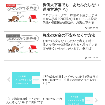
など。このような場合、僕が「この方は
株価大下落でも、あたふたしない
資産運用
気遣いのできる方だなあ」...
運用方法(^_^;)
コロナショックで、株価の下落が止まり
ません(3/5 10:00現在)保有している投資
信託や個別株の価格が、急激に下がるわ
けですから心が穏やかでないのは当然で
2020.03.06
す。しかしながら、こうゆう時ですか
ら、ご自身の運用方針について考えてみ
将来のお金の不安をなくす方法
ライフプラン
ましょう。僕は...
お金の不安をなくしたいと考える時に、
収入を増やせば解決できると思っている
方が多くいらっしゃいます。例えば、転
職する、副業を始める、起業する、株式
投資に挑戦するこれでは、解決しませ
2020.07.21
ん。収入が増えれば増えるほど、want(欲
しい)が増え、支出が...
【FP松浦vol.38】バイデン大統領で決まりで
すね(ほぼ(^^;;))、今後の株価はどうなるでし
ょう？
【FP松浦vol.39】こんなに、お金について考
えた考えた1年は“二度目“です