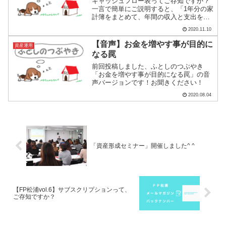
キャッシュフロー表ってご存知ですか？
一言で簡単にご説明すると、「1年分の家
計簿をまとめて、年間の収入と支出をだ
して、どれくらい貯金ができるか確認。
2020.11.10
それを今後、1年毎に何十年分も予測し
て、ずーっと貯金をし続ける事ができる
【音声】お金を増やす事が目的に
資産運用
かを表にしたものです。...
なる罠
前回投稿しました、ふとしのつぶやき
「お金を増やす事が目的になる罠」の音
声バージョンです！お聞きください！
2020.08.04
「資産形成セミナー」開催しました^ ^
【FP松浦vol.6】サブスクリプションって、
ご存知ですか？