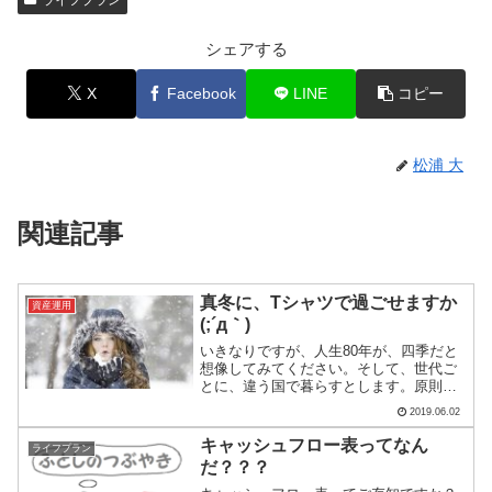
ライフプラン
シェアする
X
Facebook
LINE
コピー
松浦 大
関連記事
真冬に、Tシャツで過ごせますか
資産運用
(;´д｀)
いきなりですが、人生80年が、四季だと
想像してみてください。そして、世代ご
とに、違う国で暮らすとします。原則、
他の国との交流は禁じられています。生
2019.06.02
まれてから20歳まで:春の国21歳から40歳
まで:夏の国41歳から60歳まで:秋の国61
キャッシュフロー表ってなん
ライフプラン
歳から...
だ？？？