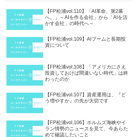
【FP松浦vol.110】「AI革命、第2幕
へ。」～AIを作る会社」から「AIを活
かす会社」の時代へ～
【FP松浦vol.109】AIブームと長期投
資について
【FP松浦vol.108】「アメリカにさえ
投資しておけば間違いない時代」は終
わったのか
【FP松浦vol.107】資産運用は、『ど
う増やすか』の先が大切です
【FP松浦vol.106】ホルムズ海峡やイ
ラン情勢のニュースを見て、今あらた
めて確認したいこと