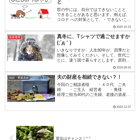
と
世の中には、自分ではできないことと、
できることがあると思います。例えば、
コロナ への対策として、・できないこと
ーコロナワクチンの開発・できることー
2020.10.15
マスクをしたり手洗いを徹底するなどな
ど。それでは、昨年、話題になった老後
真冬に、Tシャツで過ごせますか
資産運用
資金2,000万円不足...
(;´д｀)
いきなりですが、人生80年が、四季だと
想像してみてください。そして、世代ご
とに、違う国で暮らすとします。原則、
他の国との交流は禁じられています。生
2019.06.02
まれてから20歳まで:春の国21歳から40歳
まで:夏の国41歳から60歳まで:秋の国61
夫の財産を相続できない？！
相続・事業承継
歳から...
今回のご相談者様 ・４０代 ご夫
婦 ・ご主人 経営者 ・奥様
経理ご担当40代のご夫婦、老後の資産運
用のご相談です。ご主人は会社経営をさ
れており、奥様は経理を担当されていま
2020.12.07
す。お子様はいらっしゃらず、今後も予
定はないそうです。老後資...
変化はチャンス！^ ^