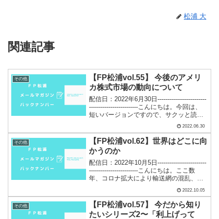
松浦 大
関連記事
【FP松浦vol.55】 今後のアメリ
その他
カ株式市場の動向について
配信日：2022年6月30日-------------------------
-------------------------こんにちは。今回は、
短いバージョンですので、サクッと読ん
で頂けたら嬉しいです。アメリカを中心
2022.06.30
とする世界の株式市場...
【FP松浦vol.62】世界はどこに向
その他
かうのか
配信日：2022年10月5日-------------------------
-------------------------こんにちは。ここ数
年、コロナ拡大により輸送網の混乱、さ
らにロシアのウクライナ侵攻によってそ
2022.10.05
れに拍車がかかりました...
【FP松浦vol.57】 今だから知り
その他
たいシリーズ2〜「利上げって