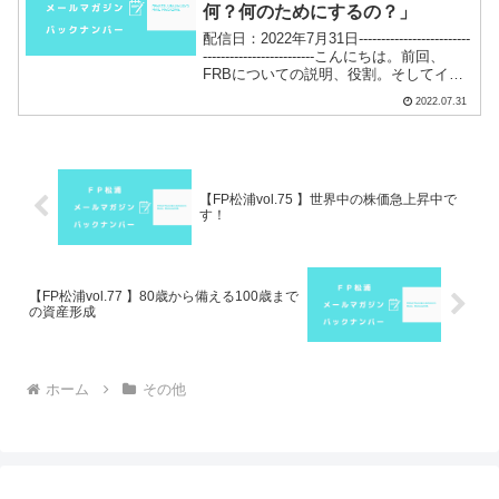
何？何のためにするの？」￼
配信日：2022年7月31日-------------------------
-------------------------こんにちは。前回、
FRBについての説明、役割。そしてイン
フレ時(まさに今)、物価の安定のため「利
2022.07.31
上げ」を実施する...
【FP松浦vol.75 】世界中の株価急上昇中で
す！
【FP松浦vol.77 】80歳から備える100歳まで
の資産形成
ホーム
その他