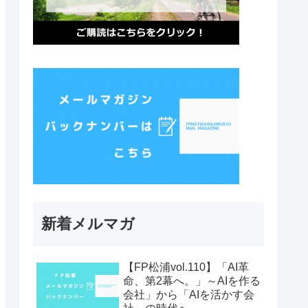
新着メルマガ
【FP松浦vol.110】「AI革
命、第2幕へ。」～AIを作る
会社」から「AIを活かす会