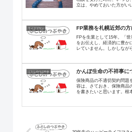
立は、やめておいた方がいい
FP業務を札幌近郊の
ライフプラン
FPを生業として15年。「
をお伝えし、経済的に豊か
レていません。しかしながら
かんぽ生命の不祥事に
ふとしのつぶやき
保険商品の不適切契約問題
容は、さておき、保険商品
を書きたいと思います。根
険...
30年先のハッピーライフマネ