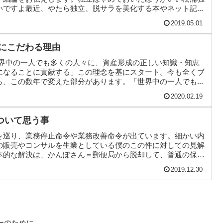
ですよ最近、やたら独立、脱サラを美化する本やネット記...
2019.05.01
方にこだわる理由
世界中の一人でも多くの人々に、資産形成の正しい知識・知恵
になることに貢献する」この理念を基にスタート。今も全くブ
、この数年で変えた部分があります。「世界中の一人でも...
2020.02.19
ついて思う事
を巡り、業務停止命令や業務改善命令が出ています。細かい内
の販売やコンサルを生業としている僕のこの件に対しての見解
本的な解決は、かんぽさん＝郵便局から脱却して、普通の保
2019.12.30
ーのために