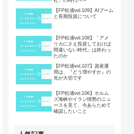
社」の時代へ～
【FP松浦vol.109】AIブーム
と長期投資について
【FP松浦vol.108】「アメ
リカにさえ投資しておけば
間違いない時代」は終わっ
たのか
【FP松浦vol.107】資産運
用は、『どう増やすか』の
先が大切です
【FP松浦vol.106】ホルム
ズ海峡やイラン情勢のニュ
ースを見て、今あらためて
確認したいこと