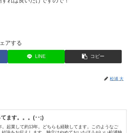
動すれば良いだけですので！
ェアする
LINE
コピー
松浦 大
てます。。。(･･;)
年。起業して約13年。どちらも経験してます。このようなご
、結論をお伝えします。独立はやめておいたほうがいい松浦独