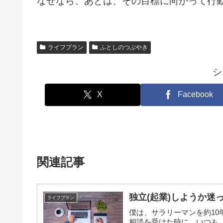
なぜなら、あとは、その目標に向かって行
ライフプラン
ふとしのつぶやき
シ
X
Facebook
関連記事
独立(起業)しようか迷っ
ライフプラン
僕は、サラリーマンを約10
相談を受けた時に、いつも