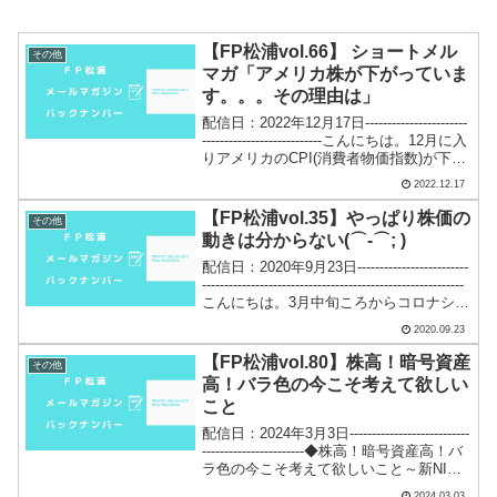
【FP松浦vol.66】 ショートメル
その他
マガ「アメリカ株が下がっていま
す。。。その理由は」
配信日：2022年12月17日-----------------------
---------------------------こんにちは。12月に入
りアメリカのCPI(消費者物価指数)が下が
り、インフレのピークアウト→利下げ→
2022.12.17
株価上昇の...
【FP松浦vol.35】やっぱり株価の
その他
動きは分からない(⌒-⌒; )
配信日：2020年9月23日-------------------------
-----------------------------------------------------------
こんにちは。3月中旬ころからコロナショ
ックで...
2020.09.23
【FP松浦vol.80】株高！暗号資産
その他
高！バラ色の今こそ考えて欲しい
こと
配信日：2024年3月3日---------------------------
-----------------------◆株高！暗号資産高！バ
ラ色の今こそ考えて欲しいこと～新NISA
の影響も！日経平均が34年ぶりの高値！
2024.03.03