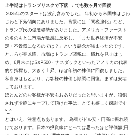
上半期はトランプリスクで下落 → でも数ヶ月で回復
2025年のスタートは波乱含みでした。 年初から米国株はじわ
じわと下落傾向にありました。背景には「関税強化」など、
トランプ氏の強硬姿勢がありました。アメリカ・ファースト
の名のもとに市場が敏感に反応し、「また世界経済が不安
定・不景気になるのでは？」という懸念が強まったのです。
ところが春以降、市場はトランプ関税に、慣れを見せはじ
め、6月末にはS&P500・ナスダックといったアメリカの代表
的な指標も、大きく上昇、ほぼ年初の株価に回復しました。
私自身はもとより、お客様の株価も順調に回復。まずは安堵
しております。
ほとんどのお客様が不安もおありだったと思いますが、狼狽
されず冷静にキープして頂けた事は、とても嬉しく感謝です
^_^
とはいえ、注意点もあります。 為替がドル安・円高に振れ続
けております。日本の投資家にとっては思ったほど評価額(円