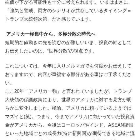
株価が下がる可能性も十分に考えられます。 いまはまさに、
「強気と警戒、両方のシナリオが共存しているタイミング＝
トランプ大統領次第」だと感じています。
アメリカ一極集中から、多極分散の時代へ
短期的な値動きの先を読むのが難しいいま、投資の軸として
お伝えしたいのは、“世界分散”の視点です。
これについては、今年に入りメルマガでも何度かお伝えして
おりますので、内容が重複する部分がある事はご了承くださ
い。
ここ20年「アメリカ一強」と言われていましたが、トランプ
大統領の保護政策により、世界のアメリカに対する見方が明
らかに変化しました。極論、アメリカに頼っているようでは
マズイと(笑)。つまり、今までアメリカに向かっていた投資資
金がアメリカから、今後はヨーロッパやインド、ASEAN諸国
といった地域ごとの成長力(特に新興国)が期待できる地域に流