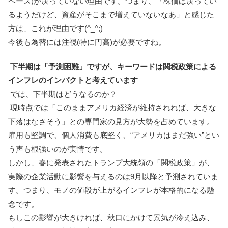
ベース)が戻っていない理由です。つまり、「株価は戻ってい
るようだけど、資産がそこまで増えていないなあ」と感じた
方は、これが理由です(^_^;)
今後も為替には注視(特に円高)が必要ですね。
下半期は「予測困難」ですが、キーワードは関税政策による
インフレのインパクトと考えています
では、下半期はどうなるのか？
現時点では「このままアメリカ経済が維持されれば、大きな
下落はなさそう」との専門家の見方が大勢を占めています。
雇用も堅調で、個人消費も底堅く、“アメリカはまだ強い”とい
う声も根強いのが実情です。
しかし、春に発表されたトランプ大統領の「関税政策」が、
実際の企業活動に影響を与えるのは9月以降と予測されていま
す。つまり、モノの値段が上がるインフレが本格的になる懸
念です。
もしこの影響が大きければ、秋口にかけて景気が冷え込み、