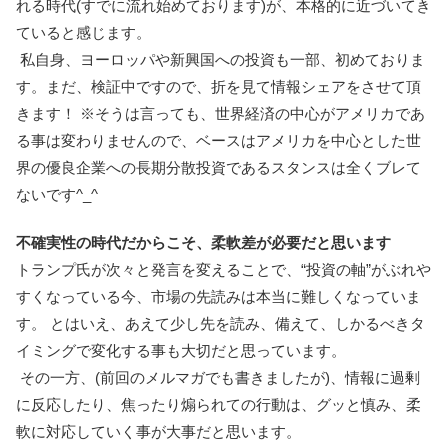
れる時代(すでに流れ始めております)が、本格的に近づいてき
ていると感じます。
私自身、ヨーロッパや新興国への投資も一部、初めておりま
す。まだ、検証中ですので、折を見て情報シェアをさせて頂
きます！ ※そうは言っても、世界経済の中心がアメリカであ
る事は変わりませんので、ベースはアメリカを中心とした世
界の優良企業への長期分散投資であるスタンスは全くブレて
ないです^_^
不確実性の時代だからこそ、柔軟差が必要だと思います
トランプ氏が次々と発言を変えることで、“投資の軸”がぶれや
すくなっている今、市場の先読みは本当に難しくなっていま
す。 とはいえ、あえて少し先を読み、備えて、しかるべきタ
イミングで変化する事も大切だと思っています。
その一方、(前回のメルマガでも書きましたが)、情報に過剰
に反応したり、焦ったり煽られての行動は、グッと慎み、柔
軟に対応していく事が大事だと思います。