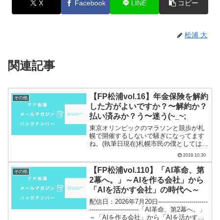
X
Facebook
LINE
コピー
松浦 大
関連記事
【FP松浦vol.16】年金保険を解約
その他
した方がよいですか？〜解約か？
払い済みか？う〜迷う(~_~;
東京オリンピックのマラソンと競歩が札
幌で開催するしないで騒ぎになってます
ね。(執筆日現在)札幌市民の僕としては、
正直、どちらでもいい(笑)様々な経済効果
2019.10.30
やブランド力のアップ。何よりオリンピ
ック競技をわが街で、体験できる事は素
【FP松浦vol.110】「AI革命、第
その他
晴らしい事だと思...
2幕へ。」～AIを作る会社」から
「AIを活かす会社」の時代へ～
配信日：2026年7月20日-------------------------
-------------------------「AI革命、第2幕へ。」
～「AIを作る会社」から「AIを活かす会