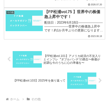
社」の時代へ～こんにちは。またAIの話
2026.07.20
題です(^...
【FP松浦vol.75 】世界中の株価
その他
急上昇中です！
配信日：2023年6月18日-------------------------
-------------------------世界中の株価急上昇中
です！約1か月半ぶりの更新になります
m(__)m言い訳ではありませんが、理由も
2023.06.18
あるんです。前...
【FP松浦vol.101】アメリカ経済の不況入り
とインフレ〝ダブルパンチ”の懸念〜株価が
好調な今のうちに心の準備を〜
【FP松浦vol.103】2025年を振り返って
ホーム
その他