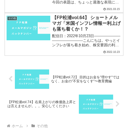
今回の表題は、ちょっと過激な表現にな
ってスミマセン。しかし、とても大事
2021.03.15
な...
【FP松浦vol.64】 ショートメル
その他
マガ「米国インフレ情報ー利上げ
も落ち着くか！？
配信日：2022年10月23日-----------------------
---------------------------こんにちは。やっとイ
ンフレが落ち着き始め、株安要因の利上
げの収束が近づいてきたようです。まだ
2022.10.23
まだ希望というか期...
【FP松浦vol.72】 目的はお金を“増やす“では
なく、お金の“不安をなくす“〜教育費編
【FP松浦vol.74】右肩上がりの株価急上昇と
は言えませんが。。。安心してください
ホーム
その他