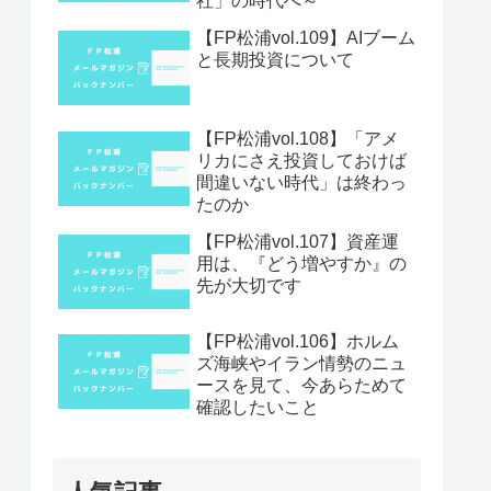
社」の時代へ～
【FP松浦vol.109】AIブーム
と長期投資について
【FP松浦vol.108】「アメ
リカにさえ投資しておけば
間違いない時代」は終わっ
たのか
【FP松浦vol.107】資産運
用は、『どう増やすか』の
先が大切です
【FP松浦vol.106】ホルム
ズ海峡やイラン情勢のニュ
ースを見て、今あらためて
確認したいこと