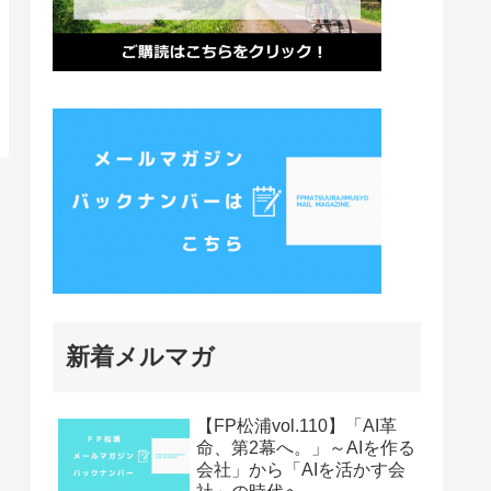
新着メルマガ
【FP松浦vol.110】「AI革
命、第2幕へ。」～AIを作る
会社」から「AIを活かす会